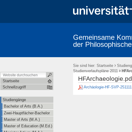
Gemeinsame Kommi
der Philosophische
Studiengänge
Prüfungsordnungen
Promotion (Dr. phil.)
A
Erstsemestereinführung
Mitarbeiter/innen (alphabetische Übersicht
›
Sie sind hier:
Startseite
Studien
›
Studienverlaufspläne 2011
HFArc
HFArchaeologie.pd
Startseite
Archäologie-HF-SVP-251111
Schnellzugriff
Studiengänge
Bachelor of Arts (B.A.)
Zwei-Hauptfächer-Bachelor
Master of Arts (M.A.)
Master of Education (M.Ed.)