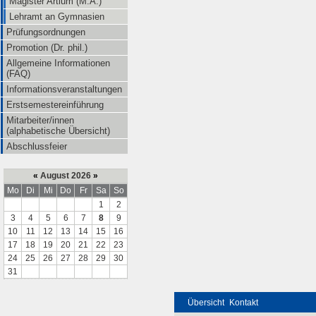
Magister Artium (M.A.)
Lehramt an Gymnasien
Prüfungsordnungen
Promotion (Dr. phil.)
Allgemeine Informationen
(FAQ)
Informationsveranstaltungen
Erstsemestereinführung
Mitarbeiter/innen
(alphabetische Übersicht)
Abschlussfeier
«
August 2026
»
Mo
Di
Mi
Do
Fr
Sa
So
1
2
3
4
5
6
7
8
9
10
11
12
13
14
15
16
17
18
19
20
21
22
23
24
25
26
27
28
29
30
31
Übersicht
Kontakt