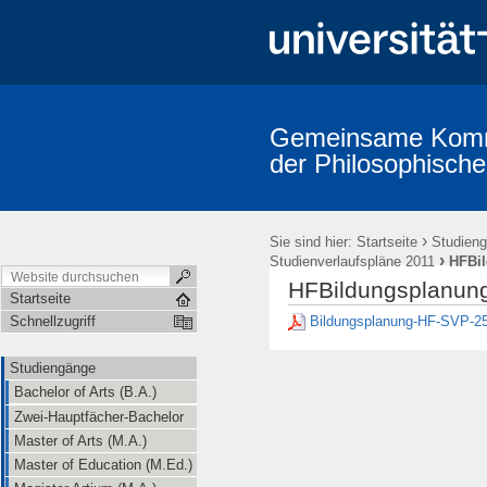
Gemeinsame Kommi
der Philosophische
Studiengänge
Prüfungsordnungen
Promotion (Dr. phil.)
A
Erstsemestereinführung
Mitarbeiter/innen (alphabetische Übersicht
›
Sie sind hier:
Startseite
Studien
›
Studienverlaufspläne 2011
HFBi
HFBildungsplanung
Startseite
Bildungsplanung-HF-SVP-25
Schnellzugriff
Studiengänge
Bachelor of Arts (B.A.)
Zwei-Hauptfächer-Bachelor
Master of Arts (M.A.)
Master of Education (M.Ed.)