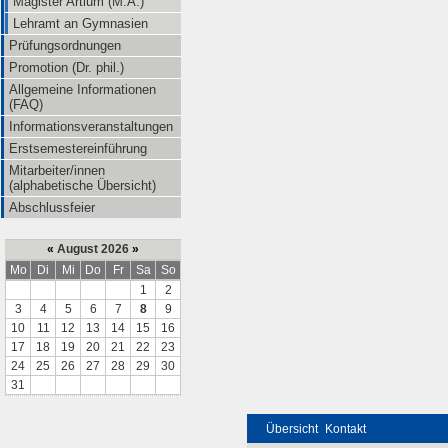
Magister Artium (M.A.)
Lehramt an Gymnasien
Prüfungsordnungen
Promotion (Dr. phil.)
Allgemeine Informationen
(FAQ)
Informationsveranstaltungen
Erstsemestereinführung
Mitarbeiter/innen
(alphabetische Übersicht)
Abschlussfeier
«
August 2026
»
Mo
Di
Mi
Do
Fr
Sa
So
1
2
3
4
5
6
7
8
9
10
11
12
13
14
15
16
17
18
19
20
21
22
23
24
25
26
27
28
29
30
31
Übersicht
Kontakt