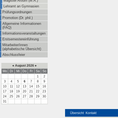
Magister Artium (M.A.)
Lehramt an Gymnasien
Prüfungsordnungen
Promotion (Dr. phil.)
Allgemeine Informationen
(FAQ)
Informationsveranstaltungen
Erstsemestereinführung
Mitarbeiter/innen
(alphabetische Übersicht)
Abschlussfeier
«
August 2026
»
Mo
Di
Mi
Do
Fr
Sa
So
1
2
3
4
5
6
7
8
9
10
11
12
13
14
15
16
17
18
19
20
21
22
23
24
25
26
27
28
29
30
31
Übersicht
Kontakt