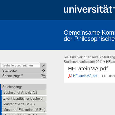
Gemeinsame Kommi
der Philosophische
Studiengänge
Prüfungsordnungen
Promotion (Dr. phil.)
A
Erstsemestereinführung
Mitarbeiter/innen (alphabetische Übersicht
›
Sie sind hier:
Startseite
Studien
›
Studienverlaufspläne 2011
HFLa
HFLateinMA.pdf
Startseite
HFLateinMA.pdf
Schnellzugriff
— PDF doc
Studiengänge
Bachelor of Arts (B.A.)
Zwei-Hauptfächer-Bachelor
Master of Arts (M.A.)
Master of Education (M.Ed.)