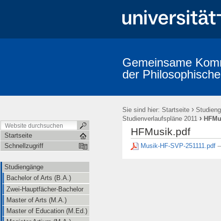
Gemeinsame Kommi
der Philosophische
Studiengänge
Prüfungsordnungen
Promotion (Dr. phil.)
A
Erstsemestereinführung
Mitarbeiter/innen (alphabetische Übersicht
›
Sie sind hier:
Startseite
Studien
›
Studienverlaufspläne 2011
HFMu
HFMusik.pdf
Startseite
Musik-HF-SVP-251111.pdf
Schnellzugriff
—
Studiengänge
Bachelor of Arts (B.A.)
Zwei-Hauptfächer-Bachelor
Master of Arts (M.A.)
Master of Education (M.Ed.)