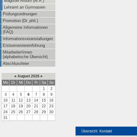
Magister Artium (M.A.)
Lehramt an Gymnasien
Prüfungsordnungen
Promotion (Dr. phil.)
Allgemeine Informationen
(FAQ)
Informationsveranstaltungen
Erstsemestereinführung
Mitarbeiter/innen
(alphabetische Übersicht)
Abschlussfeier
«
August 2026
»
Mo
Di
Mi
Do
Fr
Sa
So
1
2
3
4
5
6
7
8
9
10
11
12
13
14
15
16
17
18
19
20
21
22
23
24
25
26
27
28
29
30
31
Übersicht
Kontakt