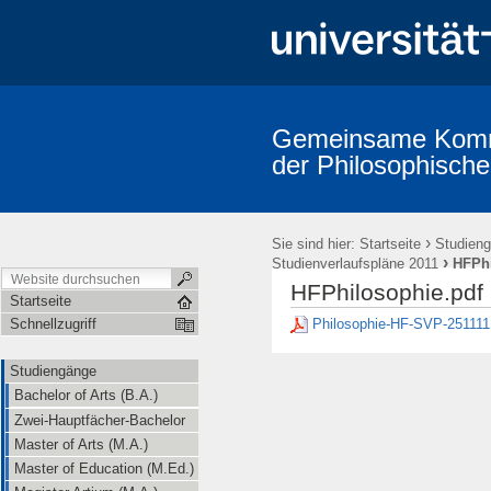
Gemeinsame Kommi
der Philosophische
Studiengänge
Prüfungsordnungen
Promotion (Dr. phil.)
A
Erstsemestereinführung
Mitarbeiter/innen (alphabetische Übersicht
›
Sie sind hier:
Startseite
Studien
›
Studienverlaufspläne 2011
HFPhi
HFPhilosophie.pdf
Startseite
Philosophie-HF-SVP-251111
Schnellzugriff
Studiengänge
Bachelor of Arts (B.A.)
Zwei-Hauptfächer-Bachelor
Master of Arts (M.A.)
Master of Education (M.Ed.)