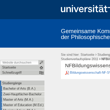
Gemeinsame Kommi
der Philosophische
Studiengänge
Prüfungsordnungen
Promotion (Dr. phil.)
A
Erstsemestereinführung
Mitarbeiter/innen (alphabetische Übersicht
›
Sie sind hier:
Startseite
Studien
›
Studienverlaufspläne 2011
NFBil
NFBildungswissens
Startseite
Bildungswissenschaft-NF-
Schnellzugriff
Studiengänge
Bachelor of Arts (B.A.)
Zwei-Hauptfächer-Bachelor
Master of Arts (M.A.)
Master of Education (M.Ed.)