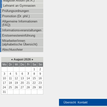
Magister Artium (M.A.)
Lehramt an Gymnasien
Prüfungsordnungen
Promotion (Dr. phil.)
Allgemeine Informationen
(FAQ)
Informationsveranstaltungen
Erstsemestereinführung
Mitarbeiter/innen
(alphabetische Übersicht)
Abschlussfeier
«
August 2026
»
Mo
Di
Mi
Do
Fr
Sa
So
1
2
3
4
5
6
7
8
9
10
11
12
13
14
15
16
17
18
19
20
21
22
23
24
25
26
27
28
29
30
31
Übersicht
Kontakt