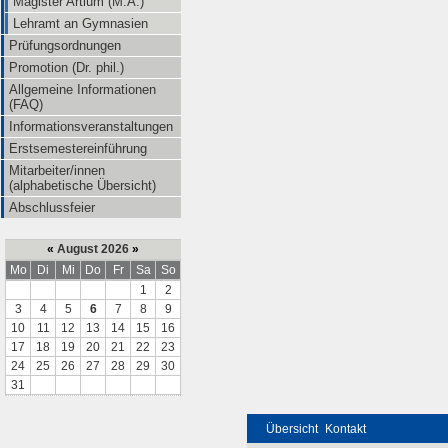
Magister Artium (M.A.)
Lehramt an Gymnasien
Prüfungsordnungen
Promotion (Dr. phil.)
Allgemeine Informationen
(FAQ)
Informationsveranstaltungen
Erstsemestereinführung
Mitarbeiter/innen
(alphabetische Übersicht)
Abschlussfeier
«
August 2026
»
Mo
Di
Mi
Do
Fr
Sa
So
1
2
3
4
5
6
7
8
9
10
11
12
13
14
15
16
17
18
19
20
21
22
23
24
25
26
27
28
29
30
31
Übersicht
Kontakt