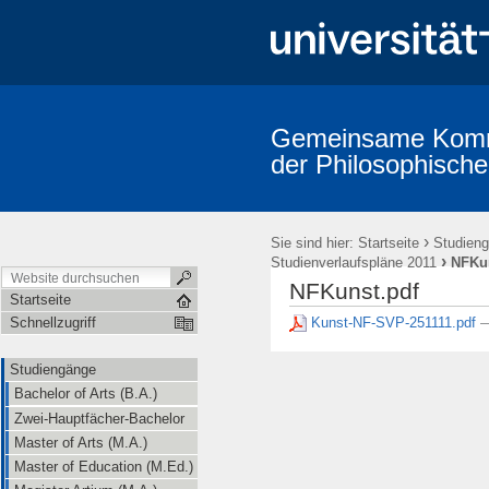
Gemeinsame Kommi
der Philosophische
Studiengänge
Prüfungsordnungen
Promotion (Dr. phil.)
A
Erstsemestereinführung
Mitarbeiter/innen (alphabetische Übersicht
›
Sie sind hier:
Startseite
Studien
›
Studienverlaufspläne 2011
NFKun
NFKunst.pdf
Startseite
Kunst-NF-SVP-251111.pdf
Schnellzugriff
—
Studiengänge
Bachelor of Arts (B.A.)
Zwei-Hauptfächer-Bachelor
Master of Arts (M.A.)
Master of Education (M.Ed.)