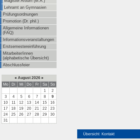
Magister Artium (M.A.)
Lehramt an Gymnasien
Prüfungsordnungen
Promotion (Dr. phil.)
Allgemeine Informationen
(FAQ)
Informationsveranstaltungen
Erstsemestereinführung
Mitarbeiter/innen
(alphabetische Übersicht)
Abschlussfeier
«
August 2026
»
Mo
Di
Mi
Do
Fr
Sa
So
1
2
3
4
5
6
7
8
9
10
11
12
13
14
15
16
17
18
19
20
21
22
23
24
25
26
27
28
29
30
31
Übersicht
Kontakt