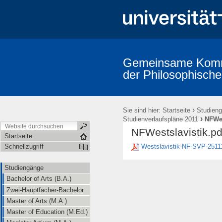
Gemeinsame Kommi
der Philosophische
Studiengänge
Prüfungsordnungen
Promotion (Dr. phil.)
A
Erstsemestereinführung
Mitarbeiter/innen (alphabetische Übersicht
›
Sie sind hier:
Startseite
Studien
›
Studienverlaufspläne 2011
NFWes
NFWestslavistik.pd
Startseite
Westslavistik-NF-SVP-2511
Schnellzugriff
Studiengänge
Bachelor of Arts (B.A.)
Zwei-Hauptfächer-Bachelor
Master of Arts (M.A.)
Master of Education (M.Ed.)