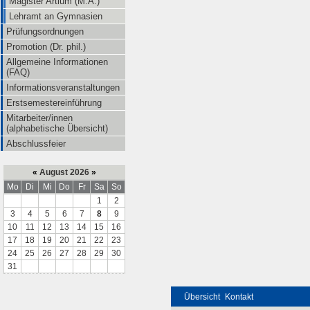
Magister Artium (M.A.)
Lehramt an Gymnasien
Prüfungsordnungen
Promotion (Dr. phil.)
Allgemeine Informationen
(FAQ)
Informationsveranstaltungen
Erstsemestereinführung
Mitarbeiter/innen
(alphabetische Übersicht)
Abschlussfeier
«
August 2026
»
Mo
Di
Mi
Do
Fr
Sa
So
1
2
3
4
5
6
7
8
9
10
11
12
13
14
15
16
17
18
19
20
21
22
23
24
25
26
27
28
29
30
31
Übersicht
Kontakt