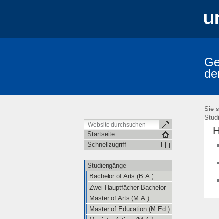
Ge
de
Studiengänge
Prüfungsordnungen
Erstsemestereinführung
Mitarbeiter/
Sie s
Stud
H
Startseite
Schnellzugriff
Studiengänge
Bachelor of Arts (B.A.)
Zwei-Hauptfächer-Bachelor
Master of Arts (M.A.)
Master of Education (M.Ed.)