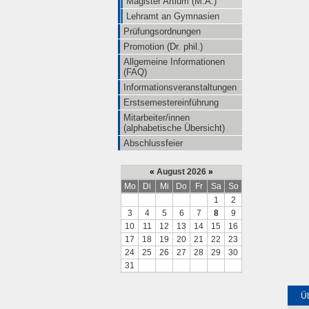
Magister Artium (M.A.)
Lehramt an Gymnasien
Prüfungsordnungen
Promotion (Dr. phil.)
Allgemeine Informationen
(FAQ)
Informationsveranstaltungen
Erstsemestereinführung
Mitarbeiter/innen
(alphabetische Übersicht)
Abschlussfeier
«
August 2026
»
Mo
Di
Mi
Do
Fr
Sa
So
1
2
3
4
5
6
7
8
9
10
11
12
13
14
15
16
17
18
19
20
21
22
23
24
25
26
27
28
29
30
31
Üb