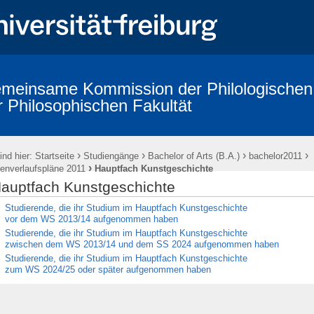
meinsame Kommission der Philologischen
r Philosophischen Fakultät
Promotion (Dr. phil.)
Allgemeine Informationen (FAQ)
Informatio
innen (alphabetische Übersicht)
Abschlussfeier
›
›
›
›
ind hier:
Startseite
Studiengänge
Bachelor of Arts (B.A.)
bachelor2011
›
ienverlaufspläne 2011
Hauptfach Kunstgeschichte
auptfach Kunstgeschichte
Studierende, die ihr Studium im Hauptfach Kunstgeschichte
vor dem WS 2013/14 aufgenommen haben
Studierende, die ihr Studium im Hauptfach Kunstgeschichte
zwischen dem WS 2013/14 und dem SS 2024 aufgenommen haben
Studierende, die ihr Studium im Hauptfach Kunstgeschichte
zum WS 2024/25 oder später aufgenommen haben